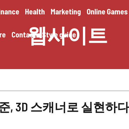
inance
Health
Marketing
Online Games
웹사이트
re
Contact
Style guide
준, 3D 스캐너로 실현하