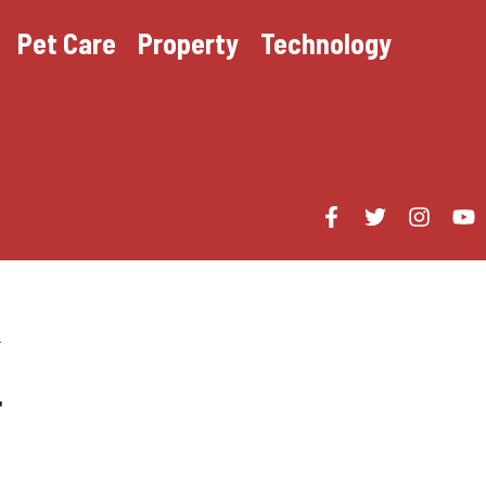
Pet Care
Property
Technology
다