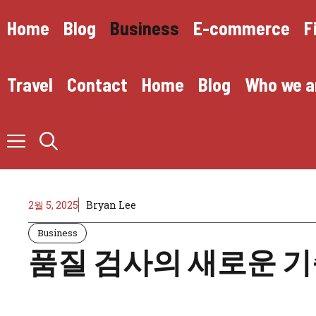
Skip
to
Home
Blog
Business
E-commerce
F
content
Travel
Contact
Home
Blog
Who we a
2월 5, 2025
Bryan Lee
Business
품질 검사의 새로운 기